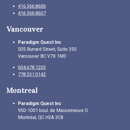
416.366.8606
416.366.8607
Vancouver
Paradigm Quest Inc
505 Burrard Street, Suite 350
Vancouver BC V7X 1M3
604.678.1203
778.331.0142
Montreal
Paradigm Quest Inc
950-1001 boul. de Maisonneuve O.
Montréal, QC H3A 3C8